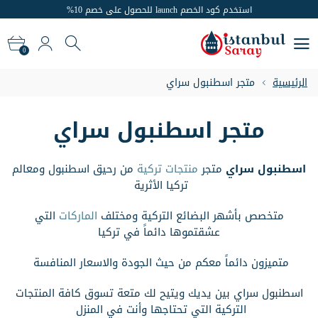
استخدم كود الخصم launch للحصول على خصم 10%
شحن مجاني للطلبات التي تزيد عن 300 دولارًا
0
استخدم كود الخصم launch للحصول على خصم 10%
0
الرئيسية
متجر اسطنبول سراي
متجر اسطنبول سراي
اسطنبول سراي
متجر
منتجات تركية
من رحيق اسطنبول ومعالم
تركيا الأثرية
متخصص بأشهر البضائع التركية ومختلف
الماركات
التي
عشقتموها دائماً في تركيا
متميزون دائماً معكم من حيث الجودة والاسعار المنافسة
اسطنبول سراي بين يديك ويتيح لك متعة تسوق كافة المنتجات
التركية التي تحتاجها وأنت في المنزل