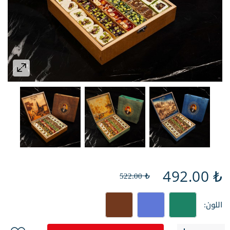
₺ 492.00
₺ 522.00
اللون: